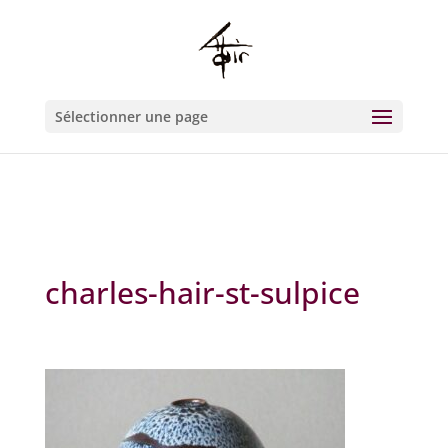
Warning
: Constant WP_CRON_LOCK_TIMEOUT already defined in
/htdocs/wp-config.php
on line
93
Sélectionner une page
charles-hair-st-sulpice