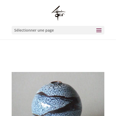
Warning
: Constant WP_CRON_LOCK_TIMEOUT already defined in
/htdocs/wp-config.php
on line
93
Sélectionner une page