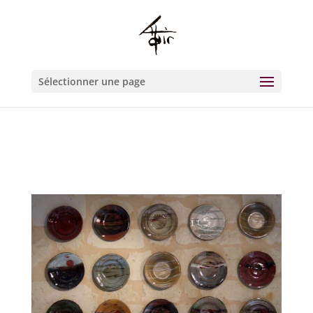
Warning
: Constant WP_CRON_LOCK_TIMEOUT already defined in
/htdocs/wp-config.php
on line
93
Sélectionner une page