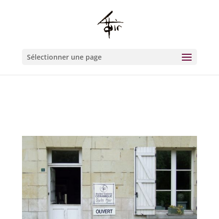
Warning
: Constant WP_CRON_LOCK_TIMEOUT already defined in
/htdocs/wp-config.php
on line
93
Sélectionner une page