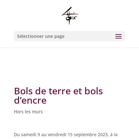
Warning
: Constant WP_CRON_LOCK_TIMEOUT already defined in
/htdocs/wp-config.php
on line
93
Sélectionner une page
Bols de terre et bols
d’encre
Hors les murs
Du samedi 9 au vendredi 15 septembre 2023, à la