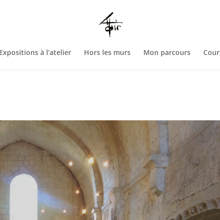
htdocs/wp-config.php
on line
93
Expositions à l’atelier
Hors les murs
Mon parcours
Cour