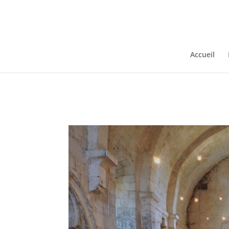
Warning
: Constant WP_CRON_LOCK_TIMEOUT already defined in
/
Accueil