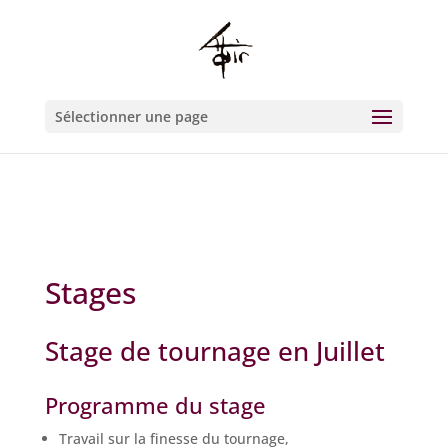
Warning
: Constant WP_CRON_LOCK_TIMEOUT already defined in
/htdocs/wp-config.php
on line
93
Sélectionner une page
Stages
Stage de tournage en Juillet
Programme du stage
Travail sur la finesse du tournage,