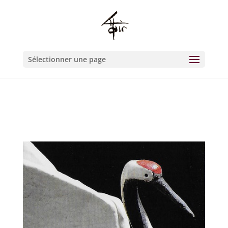
Warning
: Constant WP_CRON_LOCK_TIMEOUT already defined in
/htdocs/wp-config.php
on line
93
Sélectionner une page