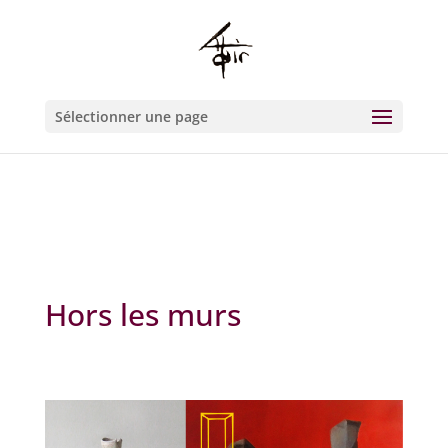
Warning
: Constant WP_CRON_LOCK_TIMEOUT already defined in
/htdocs/wp-config.php
on line
93
Sélectionner une page
Hors les murs