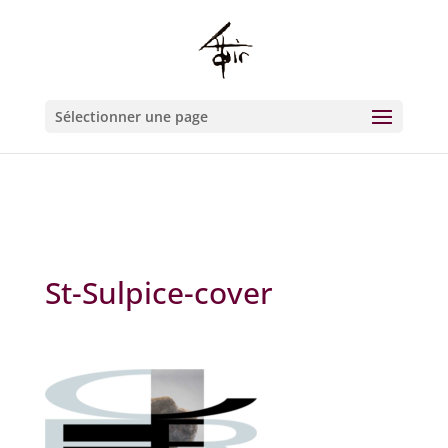
Warning
: Constant WP_CRON_LOCK_TIMEOUT already defined in
/htdocs/wp-config.php
on line
93
Sélectionner une page
St-Sulpice-cover