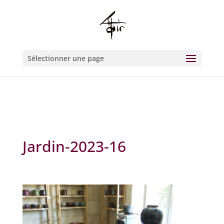
Warning
: Constant WP_CRON_LOCK_TIMEOUT already defined in
/htdocs/wp-config.php
on line
93
Sélectionner une page
Jardin-2023-16