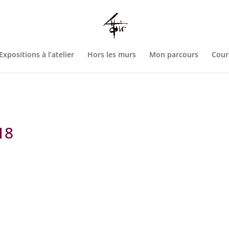
htdocs/wp-config.php
on line
93
Expositions à l’atelier
Hors les murs
Mon parcours
Cour
18