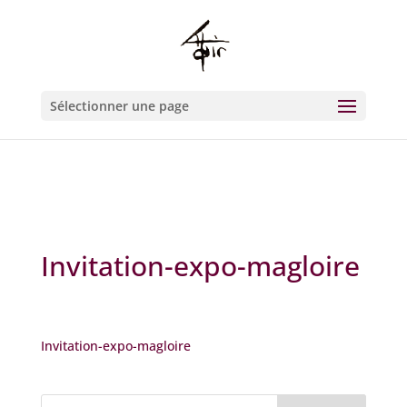
Warning
: Constant WP_CRON_LOCK_TIMEOUT already defined in
/htdocs/wp-config.php
on line
93
Sélectionner une page
Invitation-expo-magloire
Invitation-expo-magloire