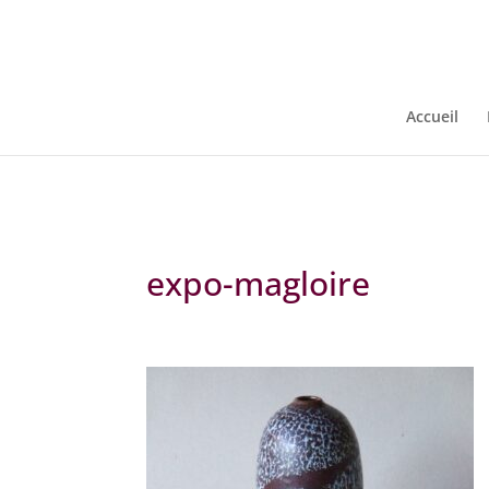
Warning
: Constant WP_CRON_LOCK_TIMEOUT already defined in
/
Accueil
expo-magloire