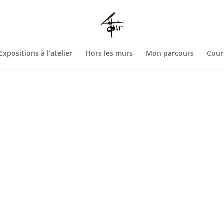
htdocs/wp-config.php
on line
93
Expositions à l’atelier
Hors les murs
Mon parcours
Cour