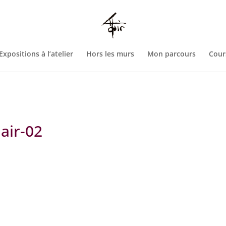
htdocs/wp-config.php
on line
93
Expositions à l’atelier
Hors les murs
Mon parcours
Cour
air-02