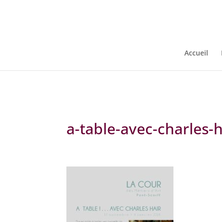
Warning
: Constant WP_CRON_LOCK_TIMEOUT already defined in
/
Accueil
a-table-avec-charles-h