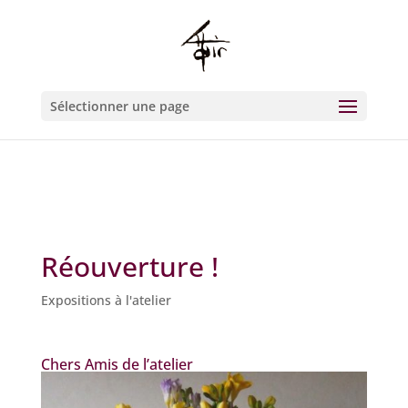
Warning
: Constant WP_CRON_LOCK_TIMEOUT already defined in
/htdocs/wp-config.php
on line
93
Sélectionner une page
Réouverture !
Expositions à l'atelier
Chers Amis de l’atelier