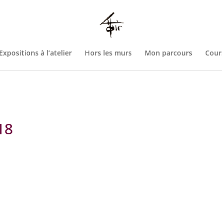
htdocs/wp-config.php
on line
93
Expositions à l’atelier
Hors les murs
Mon parcours
Cour
18