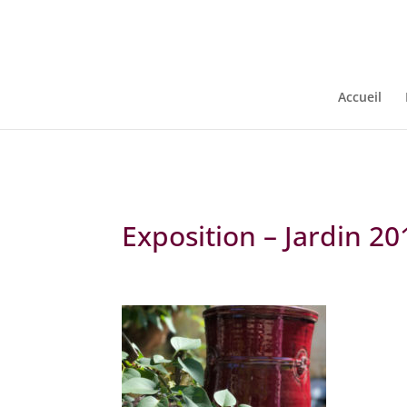
Warning
: Constant WP_CRON_LOCK_TIMEOUT already defined in
/
Accueil
Exposition – Jardin 20