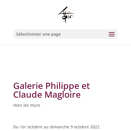
Warning
: Constant WP_CRON_LOCK_TIMEOUT already defined in
/htdocs/wp-config.php
on line
93
Sélectionner une page
Galerie Philippe et
Claude Magloire
Hors les murs
Du 1er octobre au dimanche 9 octobre 2022