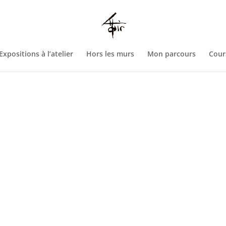
htdocs/wp-config.php
on line
93
Expositions à l’atelier
Hors les murs
Mon parcours
Cour