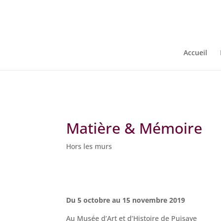
Warning
: Constant WP_CRON_LOCK_TIMEOUT already defined in
/
Accueil
Matière & Mémoire
Hors les murs
Du 5 octobre au 15 novembre 2019
Au Musée d’Art et d’Histoire de Puisaye