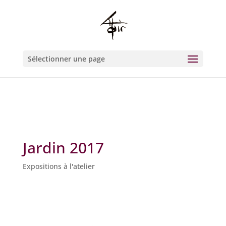
Warning
: Constant WP_CRON_LOCK_TIMEOUT already defined in
/htdocs/wp-config.php
on line
93
Sélectionner une page
Jardin 2017
Expositions à l'atelier