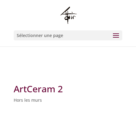
Warning
: Constant WP_CRON_LOCK_TIMEOUT already defined in
/htdocs/wp-config.php
on line
93
Sélectionner une page
ArtCeram 2
Hors les murs